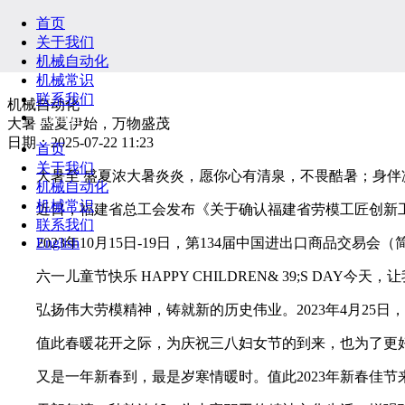
首页
关于我们
机械自动化
机械常识
联系我们
机械自动化
English
大暑 盛夏伊始，万物盛茂
日期：2025-07-22 11:23
首页
关于我们
大暑至 盛夏浓大暑炎炎，愿你心有清泉，不畏酷暑；身伴
机械自动化
机械常识
近日，福建省总工会发布《关于确认福建省劳模工匠创新工作室
联系我们
2023年10月15日-19日，第134届中国进出口商品交
English
六一儿童节快乐 HAPPY CHILDREN& 39;S DA
弘扬伟大劳模精神，铸就新的历史伟业。2023年4月25日
值此春暖花开之际，为庆祝三八妇女节的到来，也为了更好地
又是一年新春到，最是岁寒情暖时。值此2023年新春佳节