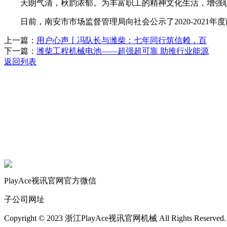
天朗气清，秋韵浓郁。为丰富职工的精神文化生活，增强职工的
日前，南安市市场监督管理局向社会公示了2020-2021年
上一篇：
用户心声丨冯队长与潍柴：七年同行筑信赖，百
下一篇：
潍柴工程机械电池——超强超可靠 助推行业能源
返回列表
关于我们
机械自动化
机械常识
联系我们
PlayAce视讯官网官方微信
子公司网址
Copyright © 2023 浙江PlayAce视讯官网机械 All Rights Reserved