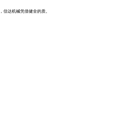
名，信达机械凭借健全的质。