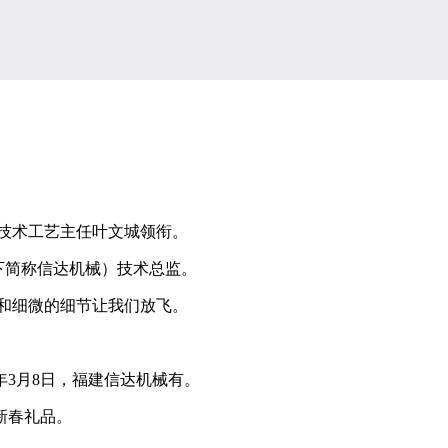
司技术工艺主任叶文城领衔。
以下简称信达机械）技术总监。
温暖和细微的细节让我们放飞。
3月8日，福建信达机械有。
新春礼品。