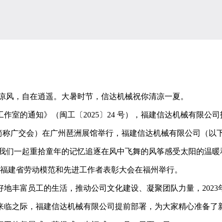
凉风，自在逍遥。大暑时节，信达机械祝你清凉一夏。
的通知》（闽工〔2025〕24 号），福建信达机械有限公
易会（简称广交会）在广州琶洲展馆举行，福建信达机械有限公司（
Y今天，让我们一起重拾童年的记忆追逐在风中飞舞的风筝感受太阳的
，福建省劳动模范和先进工作者表彰大会在福州举行。
丰富员工的生活，推动公司文化建设、凝聚团队力量，2023年
来临之际，福建信达机械有限公司提前部署，为大家精心准备了