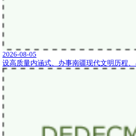
2026-08-05
设高质量内涵式、办事南疆现代文明历程、