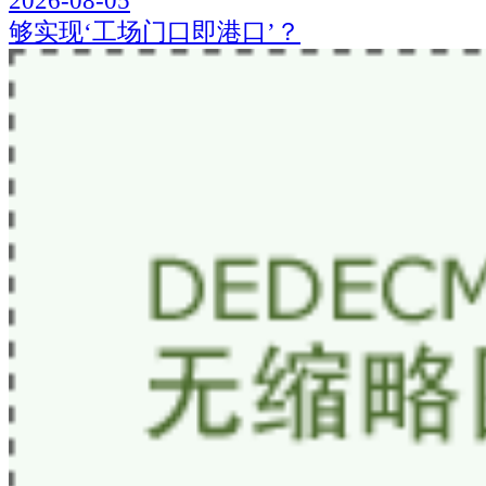
2026-08-05
够实现‘工场门口即港口’？