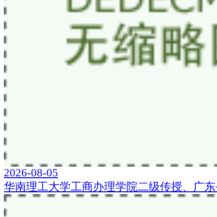
2026-08-05
华南理工大学工商办理学院二级传授、广东