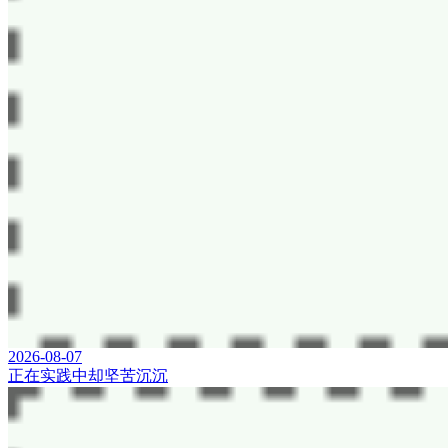
2026-08-07
正在实践中却坚苦沉沉