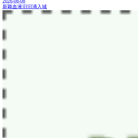
2026-08-08
新颖血液汩汩涌入城