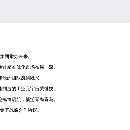
集团举办未来。
通过精准优化市场布局、深。
和他的团队感到既兴。
能制造的工业元宇宙关键技。
轮鸣笛启航，畅游青岛青岛。
签署战略合作协议。