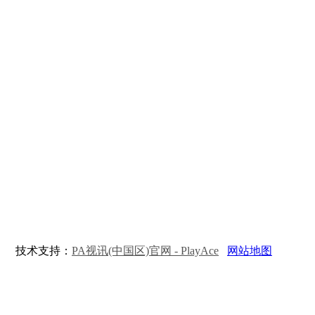
.
技术支持：
PA视讯(中国区)官网 - PlayAce
网站地图