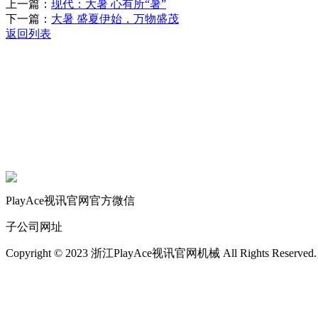
上一篇：
现代：大暑 心有所“暑”
下一篇：
大暑 盛夏伊始，万物盛茂
返回列表
关于我们
机械自动化
机械常识
联系我们
PlayAce视讯官网官方微信
子公司网址
Copyright © 2023 浙江PlayAce视讯官网机械 All Rights Reserved