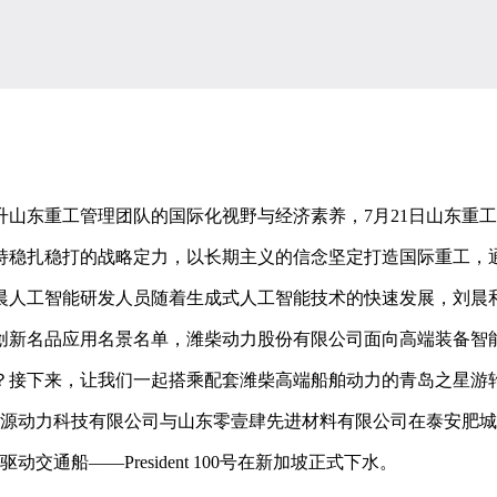
东重工管理团队的国际化视野与经济素养，7月21日山东重工
稳扎稳打的战略定力，以长期主义的信念坚定打造国际重工，
人工智能研发人员随着生成式人工智能技术的快速发展，刘晨
创新名品应用名景名单，潍柴动力股份有限公司面向高端装备智
接下来，让我们一起搭乘配套潍柴高端船舶动力的青岛之星游
源动力科技有限公司与山东零壹肆先进材料有限公司在泰安肥城
通船——President 100号在新加坡正式下水。