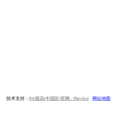
.
技术支持：
PA视讯(中国区)官网 - PlayAce
网站地图