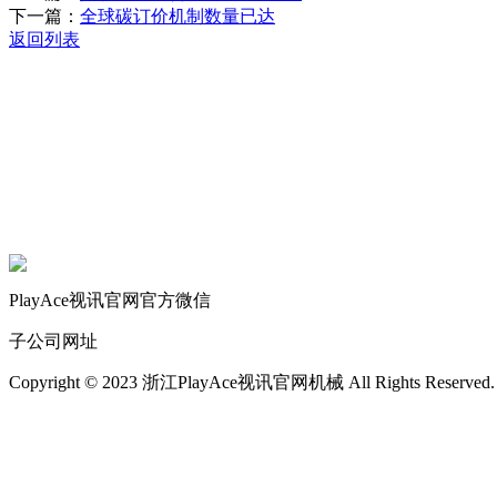
下一篇：
全球碳订价机制数量已达
返回列表
关于我们
机械自动化
机械常识
联系我们
PlayAce视讯官网官方微信
子公司网址
Copyright © 2023 浙江PlayAce视讯官网机械 All Rights Reserved