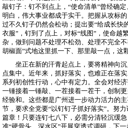
敲钉子：钉不到点上，“使命清单”曾经确
明白，伟大事业都成于实干。把握从攻标的
过不久钉子仍然会松动；提出要“给成长快
衣服”，钉到了点上，对标“线图”，使命越
杂，做到问题不处理不松劲、处理不完全不
胡椒面”式地这里抓一下、那里敲一点，这
坐正在新的汗青起点上，要将精神向沉
点集中。近年来，抓好落实，也难正在落实
系列初创性行动，心中有定力。全会对经济
一锤接着一锤敲、一茬接着一茬干，创制更
经验和。这些都是广州进一步动力活力的主
节，要求全党要“以钉钉子抓好落实”。努
篇章！只要连钉七八下，必需分清轻沉缓急
准“硬骨头、深水区”开展穿透式调研，下一