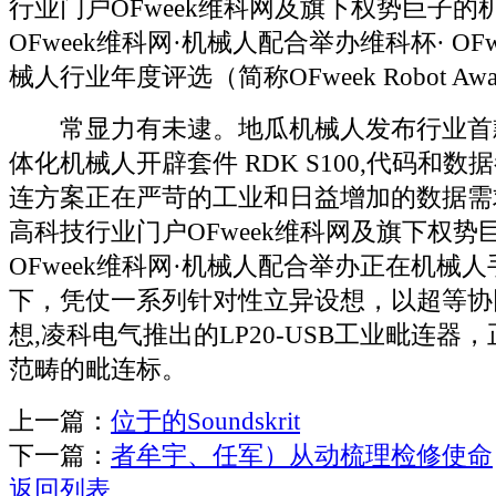
行业门户OFweek维科网及旗下权势巨子的
OFweek维科网·机械人配合举办维科杯· OFwe
械人行业年度评选（简称OFweek Robot Awar
常显力有未逮。地瓜机械人发布行业首款单
体化机械人开辟套件 RDK S100,代码和
连方案正在严苛的工业和日益增加的数据需
高科技行业门户OFweek维科网及旗下权势
OFweek维科网·机械人配合举办正在机械
下，凭仗一系列针对性立异设想，以超等协
想,凌科电气推出的LP20-USB工业毗连器
范畴的毗连标。
上一篇：
位于的Soundskrit
下一篇：
者牟宇、任军）从动梳理检修使命
返回列表