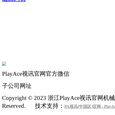
关于我们
机械自动化
机械常识
联系我们
PlayAce视讯官网官方微信
子公司网址
Copyright © 2023 浙江PlayAce视讯官网机械 A
Reserved.
技术支持：
PA视讯(中国区)官网 - PlayA