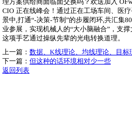
理方案供给商面临面交换吗？欢送加入 OFwee
CIO 正在线峰会！通过正在工场车间、医
景中,打通“-决策-节制”的步履闭环,共汇集8
业参展，实现机械人的“大小脑融合”，支
这项手艺通过操纵先辈的光电转换道理。
上一篇：
数据、K线理论、均线理论、目标
下一篇：
但这种的话环境相对少一些
返回列表
关于我们
机械自动化
机械常识