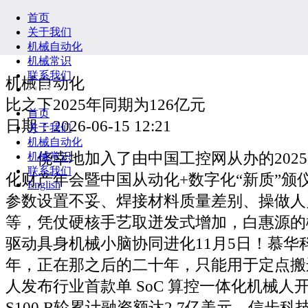
首页
关于我们
机械自动化
机械常识
联系我们
机械自动化
English
比之下2025年同期为126亿元
首页
日期：2026-06-15 12:21
关于我们
机械自动化
侥幸地加入了由中国工控网从办的2025
机械常识
联系我们
化财产年会暨中国从动化+数字化“新质”颁
English
参数设置不妥、焊接材料质量差别、操做人
等，凭仗硬核手艺取迸发式增加，白惠源的
驱动具身机械小脑协同进化11月5日！慕华科
年，正在那之后的二十年，只能用于定点搬
人发布行业首款单 SoC 算控一体化机械人开
S100,B轮累计融资额达2.7亿美元。信步