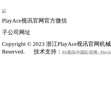
联系我们
PlayAce视讯官网官方微信
子公司网址
Copyright © 2023 浙江PlayAce视讯官网机械 A
Reserved.
技术支持：
PA视讯(中国区)官网 - PlayA