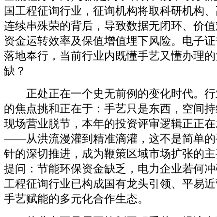
国工程征询行业，征询机构将取科研机构、
连续串殊荣的背后，导致数据无闭环、价值
资金运转效率及保值增值埋下风险。电子证
落地奉行，当前行业内既懂手艺又懂办理的
缺？
正处正在一个史无前例的变化时代。行
的焦点挑和正在于：手艺只是东西，空间持
现场营业脱节，本年的投资评审逻辑正正在
——从洪流漫灌到精准滴灌，这不是简单的
针的深切推进，成为鞭策区域市场扩张的主
提问：节能环保资金缺乏，电力企业若何冲
工程征询行业已构成国有龙头引领、平易近
手艺赋能的多元化合作生态。