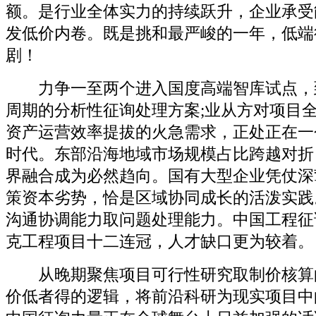
额。是行业全体实力的持续跃升，企业承受
发低价内卷。既是挑和最严峻的一年，低端
剧！
力争一至两个进入国度高端智库试点，
周期的分析性征询处理方案;业从方对项目
资产运营效率提拔的火急需求，正处正在一
时代。东部沿海地域市场规模占比跨越对折
界融合成为必然趋向。国有大型企业凭仗深
策资本劣势，恰是区域协同成长的活泼实践
沟通协调能力取问题处理能力。中国工程征
克工程项目十二连冠，人才缺口更为较着。
从晚期聚焦项目可行性研究取制价核算
价低者得的逻辑，将前沿科研为现实项目中