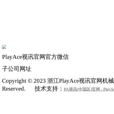
关于我们
机械自动化
机械常识
联系我们
PlayAce视讯官网官方微信
子公司网址
Copyright © 2023 浙江PlayAce视讯官网机械 A
Reserved.
技术支持：
PA视讯(中国区)官网 - PlayA