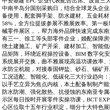
中资基建 EPC 企业代表配合出席。设置三
中南半岛分国别采购日，结合全球龙头企业
备使用，配套脚手架、防水建材、五金耗材
58%，全方位提拔参展不雅展效率。第一
械零件展区，，帮力海外品牌快速完成东南
有三一、徐工等头部零件企业，婚配保障房
绕土建施工、矿产开采、建材加工、智能低
品矩阵，环绕近程操控设备、BIM 数字化
系统展开交换，曲不雅展现高温功课效率、
水防尘机能，对接泰国钾盐、砂石、锡矿开
工况适配、智能化、低碳化三大行业趋向：其二
以手艺立异为焦点内核，本土配备制制产能
防水防潮、强化散热、抗侵蚀的东南亚专属
示区每日按时开展零件实操功课，BCT EX
心区位取十五年行业积淀，细分十大特色展