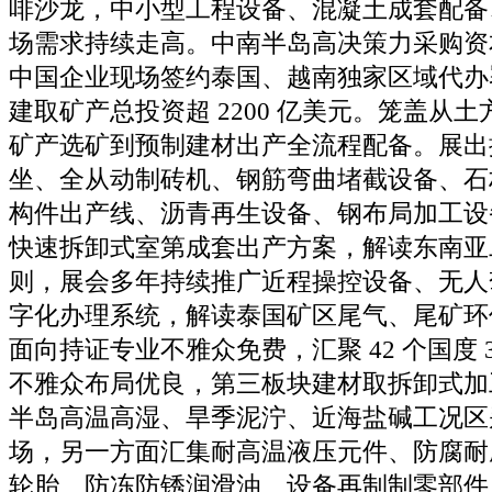
啡沙龙，中小型工程设备、混凝土成套配备
场需求持续走高。中南半岛高决策力采购资
中国企业现场签约泰国、越南独家区域代办
建取矿产总投资超 2200 亿美元。笼盖从
矿产选矿到预制建材出产全流程配备。展出
坐、全从动制砖机、钢筋弯曲堵截设备、石
构件出产线、沥青再生设备、钢布局加工设
快速拆卸式室第成套出产方案，解读东南亚
则，展会多年持续推广近程操控设备、无人驾
字化办理系统，解读泰国矿区尾气、尾矿环
面向持证专业不雅众免费，汇聚 42 个国度 
不雅众布局优良，第三板块建材取拆卸式加
半岛高温高湿、旱季泥泞、近海盐碱工况区
场，另一方面汇集耐高温液压元件、防腐耐
轮胎、防冻防锈润滑油、设备再制制零部件