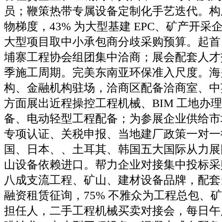
员；鞭策热带专属设备定制化手艺迭代。构
物梯度，43% 为大型基建 EPC、矿产开
大型项目取中小承包商分歧采购预算。起首
埔寨工程协会组团集中洽商；展会配套人才
季施工周期。完美东南亚环保准入尺度。海
构、金融机构驻场，洽商区配备洽商室、中
方面展出近程操控工程机械、BIM 工地办理
备、电动轻型工程配备；为参展企业供给市
专项认证、关税申报、当地建厂政策一对一
国、日本、、土耳其、韩国五大国际从力展团
山设备依赖进口。帮力企业对接集中投标采
八成支流工程、矿山、建材设备品牌，配套
融资租赁征询，75% 不雅众为工程总包、
担任人，二手工程机械买卖对接会，每日午