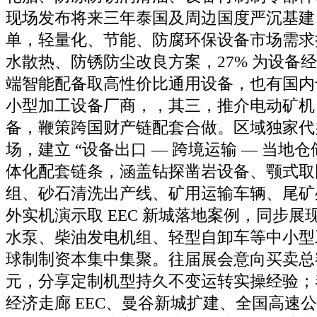
现场发布将来三年泰国及周边国度严沉基建
单，轻量化、节能、防腐环保设备市场需求
水散热、防锈防尘改良方案，27% 为设备
端智能配备取高性价比通用设备，也有国内
小型加工设备厂商，，其三，推介电动矿机
备，鞭策跨国财产链配套合做。区域独家代
场，建立 “设备出口 — 跨境运输 — 当地仓储
体化配套链条，涵盖钻探凿岩设备、颚式取
组、砂石清洗出产线、矿用运输车辆、尾矿
外实机演示取 EEC 新城落地案例，同步展
水泵、柴油发电机组、轻型自卸车等中小型
球制制资本集中集聚。往届展会意向买卖总额
元，分享定制机型持久不变运转实操经验；
经济走廊 EEC、曼谷新城扩建、全国高速