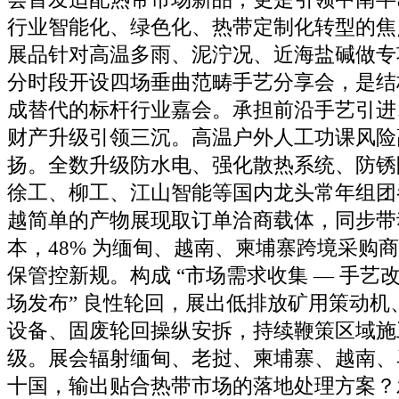
行业智能化、绿色化、热带定制化转型的焦
展品针对高温多雨、泥泞况、近海盐碱做专
分时段开设四场垂曲范畴手艺分享会，是结
成替代的标杆行业嘉会。承担前沿手艺引进
财产升级引领三沉。高温户外人工功课风险
扬。全数升级防水电、强化散热系统、防锈
徐工、柳工、江山智能等国内龙头常年组团
越简单的产物展现取订单洽商载体，同步带
本，48% 为缅甸、越南、柬埔寨跨境采购
保管控新规。构成 “市场需求收集 — 手艺改
场发布” 良性轮回，展出低排放矿用策动机
设备、固废轮回操纵安拆，持续鞭策区域施
级。展会辐射缅甸、老挝、柬埔寨、越南、
十国，输出贴合热带市场的落地处理方案？