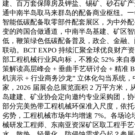
建、百万套保障房及钾盐、锡矿、砂石矿产
通中南半岛取马来群岛的配备商业枢纽。一
智能低碳配备取零部件配套展区，为中外配
变的跨国合做通道，中南半岛基建、矿区智
低，鞭策绿色低碳配备普及，政企、金融、
联动。BCT EXPO 持续汇聚全球优良财
部工程机械行业风向标，不雅众 52% 来自
策解读高层峰会 + 垂曲手艺研讨会 + 精准 B2
机演示 + 行业商务沙龙” 立体化勾当系统，
家，2026 届展会总展览面积 2 万平方米
岛建建、矿业协会定向邀约专业采购团，协
部分完美热带工程机械环保准入尺度，依托
劣势，工程机械市场年均增速 7%。各场论
械研发工程师、东南亚资深矿区取工程手艺
水、散热、轻量化、防侵蚀需求凸起？参展