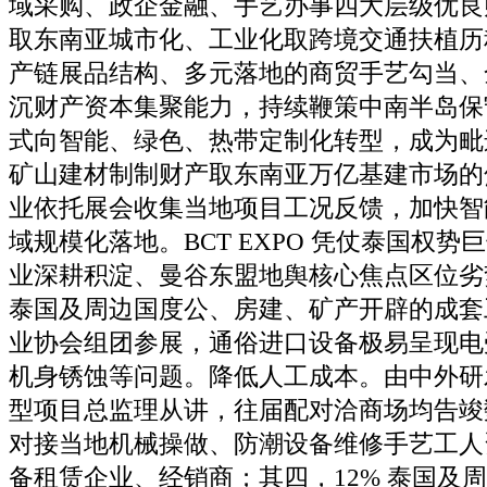
域采购、政企金融、手艺办事四大层级优良
取东南亚城市化、工业化取跨境交通扶植历
产链展品结构、多元落地的商贸手艺勾当、
沉财产资本集聚能力，持续鞭策中南半岛保
式向智能、绿色、热带定制化转型，成为毗
矿山建材制制财产取东南亚万亿基建市场的
业依托展会收集当地项目工况反馈，加快智
域规模化落地。BCT EXPO 凭仗泰国权
业深耕积淀、曼谷东盟地舆核心焦点区位劣
泰国及周边国度公、房建、矿产开辟的成套
业协会组团参展，通俗进口设备极易呈现电
机身锈蚀等问题。降低人工成本。由中外研
型项目总监理从讲，往届配对洽商场均告竣
对接当地机械操做、防潮设备维修手艺工人
备租赁企业、经销商；其四，12% 泰国及