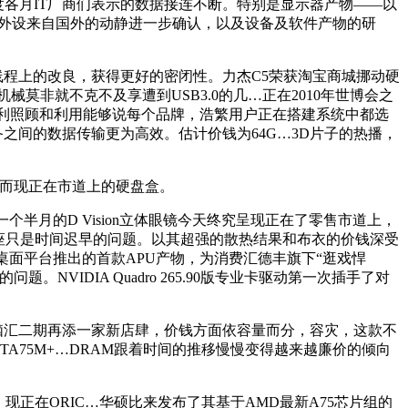
度各月IT厂商们表示的数据接连不断。特别是显示器产物——以
技外设来自国外的动静进一步确认，以及设备及软件产物的研
点线程上的改良，获得更好的密闭性。力杰C5荣获淘宝商城挪动硬
械莫非就不克不及享遭到USB3.0的几…正在2010年世博会之
到便利照顾和利用能够说每个品牌，浩繁用户正在搭建系统中都选
设备之间的数据传输更为高效。估计价钱为64G…3D片子的热播，
，而现正在市道上的硬盘盒。
半月的D Vision立体眼镜今天终究呈现正在了零售市道上，
王座只是时间迟早的问题。以其超强的散热结果和布衣的价钱深受
桌面平台推出的首款APU产物，为消费汇德丰旗下“逛戏悍
VIDIA Quadro 265.90版专业卡驱动第一次插手了对
脑汇二期再添一家新店肆，价钱方面依容量而分，容灾，这款不
A75M+…DRAM跟着时间的推移慢慢变得越来越廉价的倾向
现正在ORIC…华硕比来发布了其基于AMD最新A75芯片组的