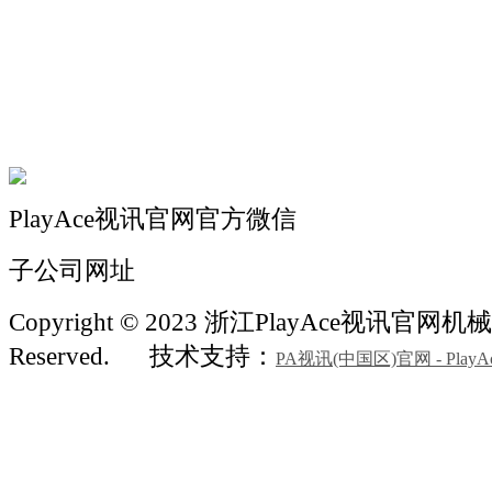
机械自动化
机械常识
联系我们
PlayAce视讯官网官方微信
子公司网址
Copyright © 2023 浙江PlayAce视讯官网机械 A
Reserved.
技术支持：
PA视讯(中国区)官网 - PlayA