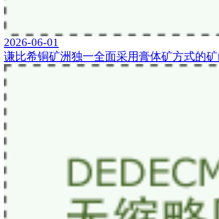
2026-06-01
谦比希铜矿洲独一全面采用膏体矿方式的矿