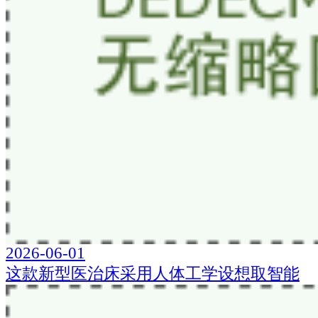
2026-06-01
这款新型医治床采用人体工学设想取智能