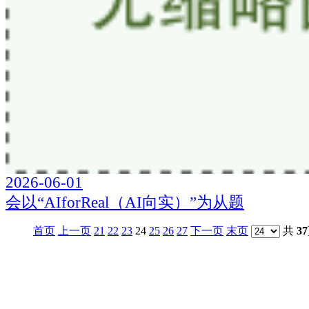
2026-06-01
会以“AIforReal（AI向实）”为从题
首页
上一页
21
22
23
24
25
26
27
下一页
末页
共
37
关于我们