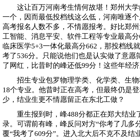
这让百万河南考生情何故堪！郑州大学
一个，因而最低投档线这么低，河南唯逐个所
高考报名人数不多，不情愿报考。好比郑州
工智能、消息平安、软件工程等专业最高分6
临床医学5+3一体化最高分662，那投档线
考了536分。只能说他们也是认实做了意愿
了网红，比昔时的峰还低99分！这些年经
招生专业包罗物理学类、化学类、生物
18个专业。他昔时正在高考，但最终仍是
少，结业生更不情愿留正在东北工做？
重生报到时，峰488分都正在郑大结业
录。可谓前有峰，峰反问对方“你考了几多分
覆“我考了609分”。进入北大后不克不及