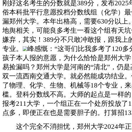
刚好这名考生的分数就是389分，发布202
俗本科批平行意愿投档分数线组（化学）最
漏郑州大学。本年出格高，需要630分以上
地舆相关，可能良多考生一看这个组有天坑
嫌弃，其实！389分不只敢冲敢报，跟我上
专业。
峰感慨：“这哥们比我多考了120
孩子本人报的意愿，为什么恰恰是郑州大学
易捡漏吗？郑州大学是河南的“清北”，仍是
双一流西南交通大学。就必然能成功结业。
了物理、化学、生物、机械等18个专业，
槛。登科分数线不高。大师的起点是一样的
报考211大学，一个组正在一个处所投放了1
点多，即便正在也是需要胆子的。打算招13
这个完全不消担忧，郑州大学2024年正