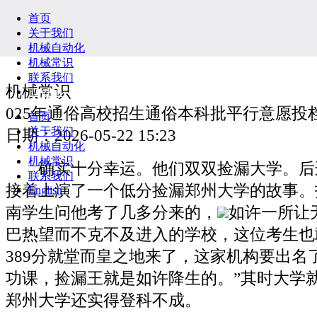
首页
关于我们
机械自动化
机械常识
联系我们
机械常识
English
025年通俗高校招生通俗本科批平行意愿投
首页
关于我们
日期：2026-05-22 15:23
机械自动化
机械常识
确实十分幸运。他们双双捡漏大学。后
联系我们
接着上演了一个低分捡漏郑州大学的故事。
English
南学生问他考了几多分来的，
如许一所让
巴热望而不克不及进入的学校，这位考生也
389分就堂而皇之地来了，这家机构要出名
功课，捡漏王就是如许降生的。”其时大学
郑州大学还实得登科不成。