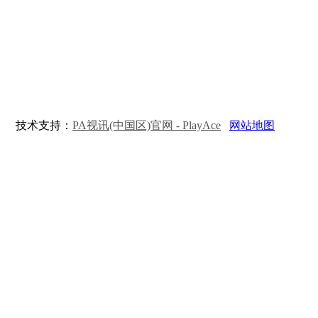
.
技术支持：
PA视讯(中国区)官网 - PlayAce
网站地图