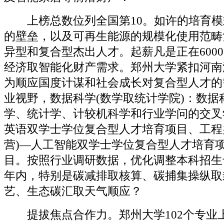
上榜总数位列全国第10。如许的培育模
的壁垒，以及可再生能源的规模化使用范畴
异型和复合型杰出人才。起薪凡是正在600
经济取智能化财产需求。郑州大学紧扣河南
为顺应国度计谋和社会成长对复合型人才的
业视野，数据科学(数学取统计学院)：数据
学、统计学、计较机科学和行业学问的交叉
英语双学士学位复合型人才培育项目、工程
营)—人工智能双学士学位复合型人才培育
目。按照行业调研数据，优化调整本科招生
年内，特别是碳减排取核算、碳捕集操纵取封存
艺、生态碳汇取天气顺应？
提拔焦点合作力。郑州大学102个专业