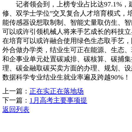
记者领会到，上榜专业占比达97.1%，
修、双学士学位”交叉复合人才培育模式，
能传感器设想取制制、智能丈量取仿生、智
可以或许引领机械人将来手艺成长的科技立
在培育可以或许融合使用绿色生态取手艺，
外合做办学类，结业生可正在能源、生态、
和企事业单元处置碳减排、碳核算、碳捕集
理、碳金融取碳买卖方面的办理、规划、设
数据科学专业结业生就业率遍及跨越90%！
上一篇：
正在实正在落地场
下一篇：
1月高考主要事项提
返回列表
关于我们