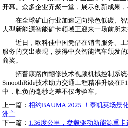
开幕。众多企业齐聚一堂，展示创新成果，
在全球矿山行业加速迈向绿色低碳、智
大型新能源智能矿卡领域正迎来一场前所未
近日，欧科佳中国凭借在销售服务、工
服务的突出表现，获得中兴智能汽车颁发的2
商奖。
拓普康路面翻修技术视频机械控制系统
SmoothRide技术助力交通工程精准升级在
中，胜负的毫秒之差不仅考验车。
上一篇：
相约BAUMA 2025 ！泰凯英场
洲主
下一篇：
1.36度公里，盘毂驱动新能源重