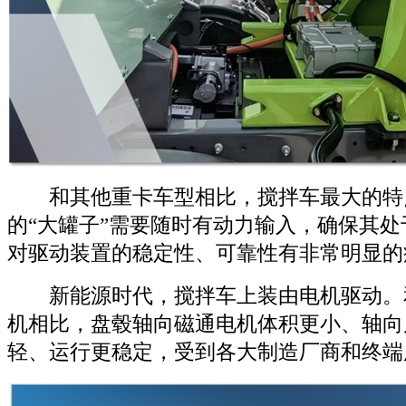
和其他重卡车型相比，搅拌车最大的特
的“大罐子”需要随时有动力输入，确保其
对驱动装置的稳定性、可靠性有非常明显的
新能源时代，搅拌车上装由电机驱动。
机相比，盘毂轴向磁通电机体积更小、轴向
轻、运行更稳定，受到各大制造厂商和终端