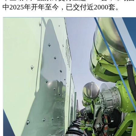
中2025年开年至今，已交付近2000套。