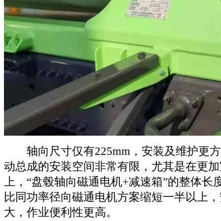
轴向尺寸仅有225mm，安装及维护更方
动总成的安装空间非常有限，尤其是在更加
上，“盘毂轴向磁通电机+减速箱”的整体长度
比同功率径向磁通电机方案缩短一半以上，
大，作业便利性更高。