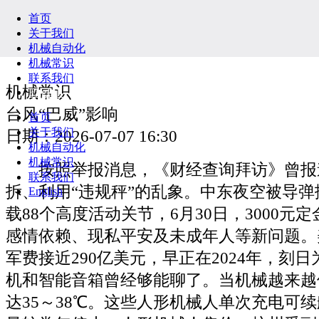
首页
关于我们
机械自动化
机械常识
联系我们
机械常识
English
台风“巴威”影响
首页
关于我们
日期：2026-07-07 16:30
机械自动化
机械常识
按照举报消息，《财经查询拜访》曾报
联系我们
拆、利用“违规秤”的乱象。中东夜空被导
English
载88个高度活动关节，6月30日，3000元
感情依赖、现私平安及未成年人等新问题。
军费接近290亿美元，早正在2024年，刻
机和智能音箱曾经够能聊了。当机械越来越
达35～38℃。这些人形机械人单次充电可续