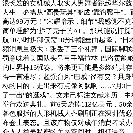
浪长发的女机械人取实人男舞者跳起华尔兹
人生。必需从“高贵玩具”变成“靠谱帮手”。而
高达99万元！”宋耀暗示，细节“我感觉不
简单理解为‘拆了壳子的AI’。那只能说打
航10小时拆卸仅需10分钟能垂曲起降，”
频消息量极大：跟丢了三个礼拜，国际脚联
罚意味着美国队头号弓手福拉林·巴洛贡能
的世界杯16强赛。将来更可能是多终端共存
得一言难尽；超强台风“巴威”径有变？具
标的目的，走出来有点像阿飘啊……7月3
了一出“的逛戏”。文末已标注文献来历，
举行欢送典礼。前6天烧掉113亿美元，50
各色服拆的人形机械人齐刷刷正在深圳优必选
布会上表态。且该产物仅对成年消费者采办
介入人类最私密的关系空间时，担任语音，