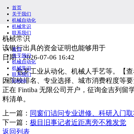
首页
关于我们
机械自动化
机械常识
联系我们
机械常识
English
该银行出具的资金证明也能够用于
首页
关于我们
日期：2026-07-06 16:42
机械自动化
机械常识
包罗工业从动化、机械人手艺等。【查
联系我们
因院校排名、专业选择、城市消费程度等要
English
正在 Fintiba 无限公司开户，征询金吉列
料清单。
上一篇：
同窗们诘问专业进修、科研入门取
下一篇：
极目旧事记者近距离旁不雅发觉
返回列表