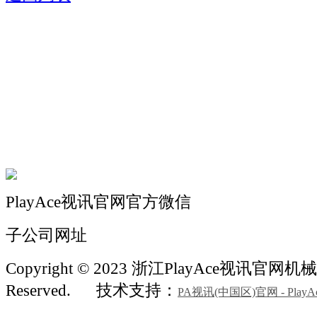
关于我们
机械自动化
机械常识
联系我们
PlayAce视讯官网官方微信
子公司网址
Copyright © 2023 浙江PlayAce视讯官网机械 A
Reserved.
技术支持：
PA视讯(中国区)官网 - PlayA