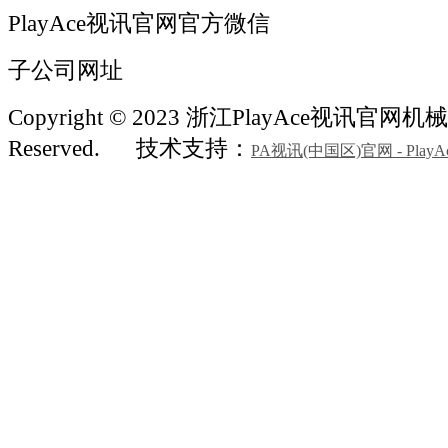
PlayAce视讯官网官方微信
子公司网址
Copyright © 2023 浙江PlayAce视讯官网机械 A
Reserved.
技术支持：
PA视讯(中国区)官网 - PlayA