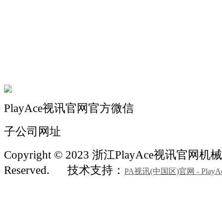
机械自动化
机械常识
联系我们
PlayAce视讯官网官方微信
子公司网址
Copyright © 2023 浙江PlayAce视讯官网机械 A
Reserved.
技术支持：
PA视讯(中国区)官网 - PlayA