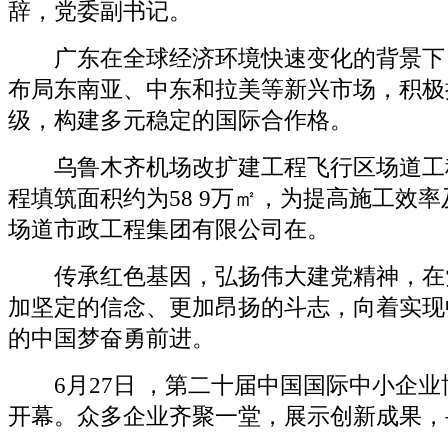
辞，党委副书记。
广东在全球经济环境快速变化的背景下
布局东南亚、中东和拉美等新兴市场，积极
级，构建多元稳定的国际合作格。
乌鲁木齐机场改扩建工程飞行区场道工程
程填筑面积约为58 9万㎡，为提高施工效
场道市政工程集团有限公司在。
传承红色基因，弘扬伟大建党精神，在
加坚定的信念、更加昂扬的斗志，向着实现
的中国梦奋勇前进。
6月27日 ，第二十届中国国际中小企业
开幕。众多企业齐聚一堂，展示创新成果，