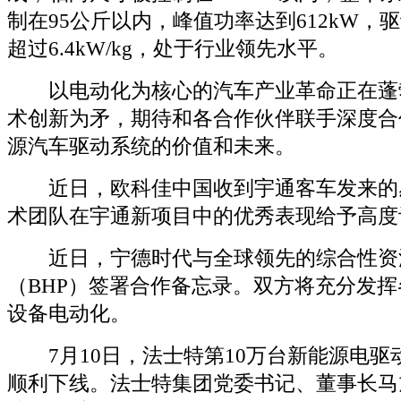
制在95公斤以内，峰值功率达到612kW，
超过6.4kW/kg，处于行业领先水平。
以电动化为核心的汽车产业革命正在蓬
术创新为矛，期待和各合作伙伴联手深度合
源汽车驱动系统的价值和未来。
近日，欧科佳中国收到宇通客车发来的
术团队在宇通新项目中的优秀表现给予高度
近日，宁德时代与全球领先的综合性资
（BHP）签署合作备忘录。双方将充分发
设备电动化。
7月10日，法士特第10万台新能源电驱
顺利下线。法士特集团党委书记、董事长马