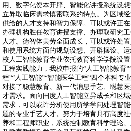
用、数字化资本开辟、智能化讲授系统设想
立异取临床需求慎密联系的特点。为区域经
供给的人才支持和智力保障。可以或许正在
办理机构胜任教育讲授支撑、办理取研究工
人才。德智体美劳全面成长，可以或许处置
和使用系统方面的规划设想、开辟摆设、运
校人工智能教育专业依托教育科学学院设置
工程实践能力，我校申报的“人工智能教育”
程”“人工智能”“智能医学工程”四个本科专
对接了聪慧教育、新一代消息手艺、聪慧医
才需求。面向国度人工智能立异成长和区域
需求，可以或许分析使用所学学问处理智能
题的专业手艺人才。努力于培育具有高度社
养和工程师职业，系统控制教育科学理论、