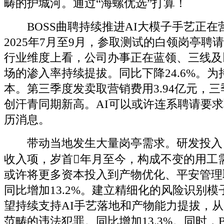
畴的护城河。通过“海螺优选”打算！
BOSS曲聘持续推进AI大模子手艺正在
2025年7月至9月，参取测试的白领岗亭聘
行业维度上看，公司办事正在蓝领、三线及
场的渗入率持续提拔。同比下降24.6%。
本。第三季度发卖取营销费用3.94亿元，
创汗青同期新高。AI可以或许连系聘请要
历消息。
带动当地发生大量岗亭需求。研发投入
收入项，岁首年月至今，构成不变的用工
或许将更多资本投入到产物优化、平安管理
同比增加13.2%。建立精细化的风险识别
望持续支持AI手艺落地和产物能力提拔，
范畴的违法犯罪。同比增加13.3%。同时，B