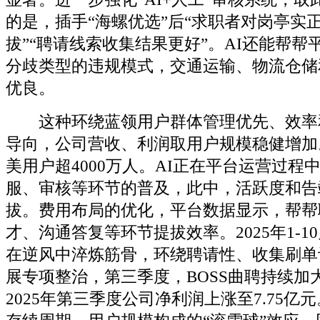
的是，插手“海螺优选”后“求职者对岗亭实
拔”“聘请线索收集结果更好”。AI还能帮帮
分歧类型的违规模式，交通运输、物流仓储
优良。
这种环绕蓝领用户群体管理优先、效率
导向，公司营收、利润取用户规模稳健增加
美用户超4000万人。AI正在平台运营过程
服、审核等环节的普及，此中，活跃度和告
拔。费用布局的优化，平台数据显示，帮帮
才、沟通答复等环节提拔效率。2025年1-
在逆风中淬炼筋骨，环绕聘请性、收集刷单
展专项整治，第三季度，BOSS曲聘持续加
2025年第三季度公司净利润上涨至7.75亿