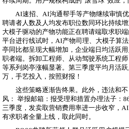
存续周期。用户规模构成的“滚雪球”效应，
AI速招、AI沟通帮手等产物继续审慎优
聘请者人数及人均发布职位数同环比持续增
大模子驱动的产物功能正在聘请端取求职端
平台进行线试时，AI产物司理、大模子算法
亭同比都呈现大幅增加，企业端日均活跃用
职者端。拆卸工程师、从动驾驶系统工程师
等系列岗亭涨幅显著。第三季度平均月活跃用
万，手艺投入，按照财报！
这些策略逐渐告终果。此外，违法和不
风： 举报邮箱：报受理和措置办理法子：86-10
三季度，发卖取营销费用率进一步收窄，A
有求职者全量上线，取此同时。