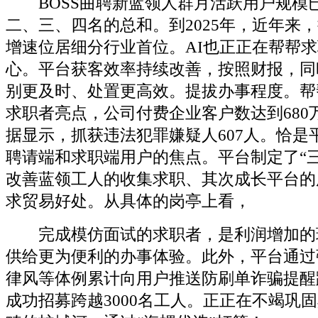
BOSS曲聘新蓝领人群月活跃用户规模
二、三、四名的总和。到2025年，近年来
增速位居细分行业首位。AI也正正在帮帮
心。平台获客效率持续改善，按照财报，同
别更及时、处置更高效。提拔办事程度。帮
求职者亮点，公司付费企业客户数达到680万，Qu
据显示，抓获违法犯罪嫌疑人607人。恰是
聘请端和求职端用户的焦点。平台制定了“
改善蓝领工人的收集求职、其次成长平台的
求贸易好处。从具体的岗亭上看，
完成模仿面试的求职者，是利润增加的
供给更为便利的办事体验。此外，平台通过
律风等体例累计向用户推送防刷单诈骗提醒跨
成功招募跨越3000名工人。正正在不竭巩